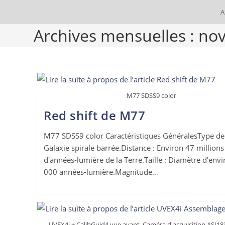
A
Archives mensuelles : n
M77 SDSS9 color
Red shift de M77
M77 SDSS9 color Caractéristiques GénéralesType de 
Galaxie spirale barrée.Distance : Environ 47 millions
d'années-lumière de la Terre.Taille : Diamètre d'env
000 années-lumière.Magnitude…
UVEX4i + CalibGuid4 vue avant. Caméra d'acquisition ASI1