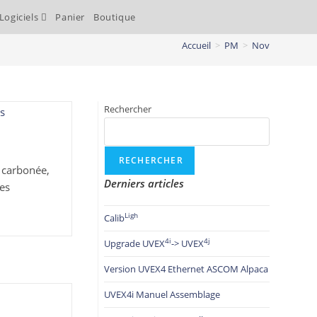
Logiciels
Panier
Boutique
Accueil
>
PM
>
Nov
Rechercher
RECHERCHER
e carbonée,
Derniers articles
les
Ligh
Calib
4i
4j
Upgrade UVEX
-> UVEX
Version UVEX4 Ethernet ASCOM Alpaca
UVEX4i Manuel Assemblage