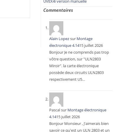
UVEX4i version manuelle
Commentaires
Alain Lopez
sur
Montage
électronique 4.14
15 juillet 2026
Bonjour Je ne comprends pas trop
vôtre question, sur "ULN2803
Miroir". la carte électronique
possède deux circuits ULN2803
respectivement U5…
Pascal
sur
Montage électronique
4.14
15 juillet 2026
Bonjour Monsieur , J'aimerais bien
savoir ce qu'est un ULN 2803 et un