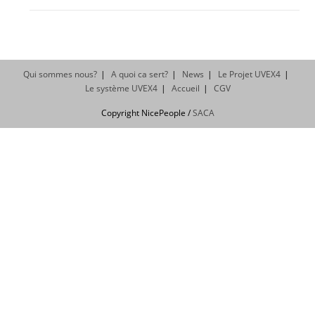
Qui sommes nous?
A quoi ca sert?
News
Le Projet UVEX4
Le système UVEX4
Accueil
CGV
Copyright NicePeople /
SACA