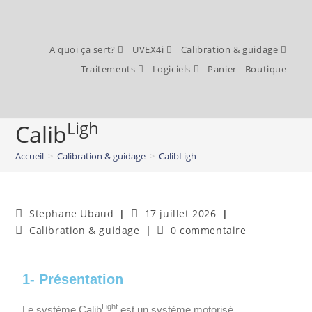
A quoi ça sert?
UVEX4i
Calibration & guidage
Traitements
Logiciels
Panier
Boutique
Ligh
Calib
Accueil
>
Calibration & guidage
>
CalibLigh
Stephane Ubaud
17 juillet 2026
Calibration & guidage
0 commentaire
1- Présentation
Light
Le système Calib
est un système motorisé