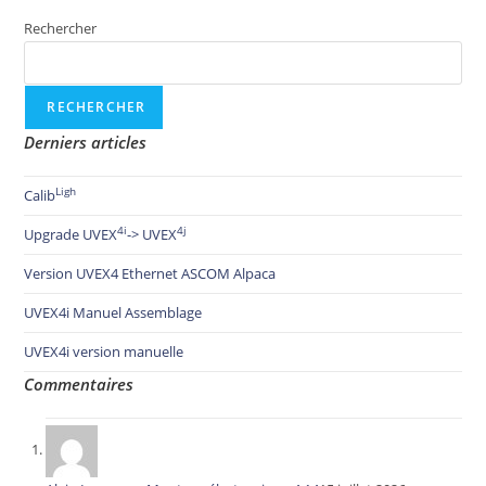
Rechercher
RECHERCHER
Derniers articles
Ligh
Calib
4i
4j
Upgrade UVEX
-> UVEX
Version UVEX4 Ethernet ASCOM Alpaca
UVEX4i Manuel Assemblage
UVEX4i version manuelle
Commentaires