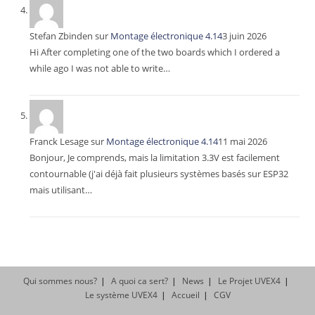
Stefan Zbinden
sur
Montage électronique 4.14
3 juin 2026
Hi After completing one of the two boards which I ordered a
while ago I was not able to write…
Franck Lesage
sur
Montage électronique 4.14
11 mai 2026
Bonjour, Je comprends, mais la limitation 3.3V est facilement
contournable (j'ai déjà fait plusieurs systèmes basés sur ESP32
mais utilisant…
Qui sommes nous?
A quoi ca sert?
News
Le Projet UVEX4
Le système UVEX4
Accueil
CGV