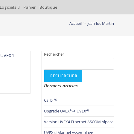
Logiciels
Panier
Boutique
Accueil
>
jean-luc Martin
Rechercher
RECHERCHER
Derniers articles
Ligh
Calib
4i
4j
Upgrade UVEX
-> UVEX
Version UVEX4 Ethernet ASCOM Alpaca
UVEX4i Manuel Assemblage