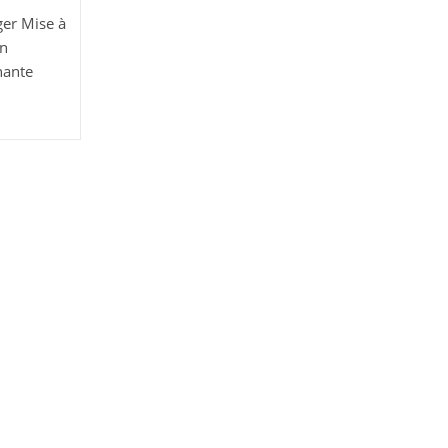
ger Mise à
on
nante