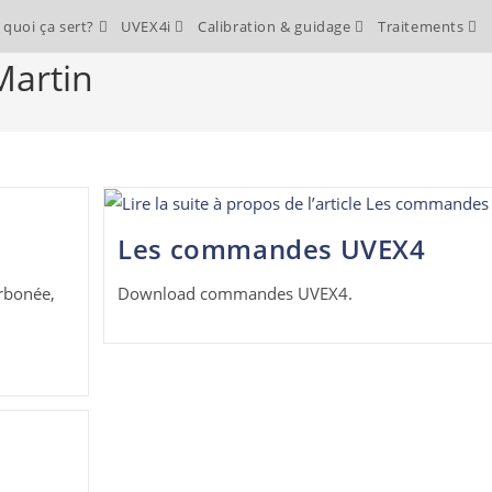
 quoi ça sert?
UVEX4i
Calibration & guidage
Traitements
Martin
Les commandes UVEX4
arbonée,
Download commandes UVEX4.