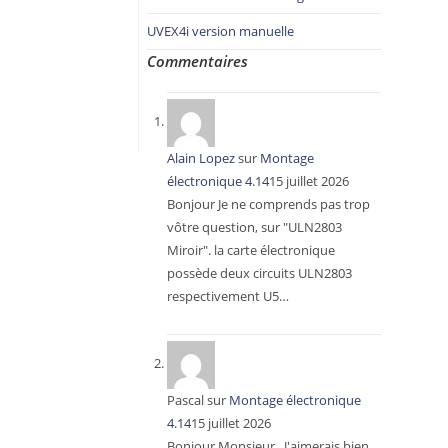
UVEX4i version manuelle
Commentaires
Alain Lopez
sur
Montage
électronique 4.14
15 juillet 2026
Bonjour Je ne comprends pas trop
vôtre question, sur "ULN2803
Miroir". la carte électronique
possède deux circuits ULN2803
respectivement U5…
Pascal
sur
Montage électronique
4.14
15 juillet 2026
Bonjour Monsieur , J'aimerais bien