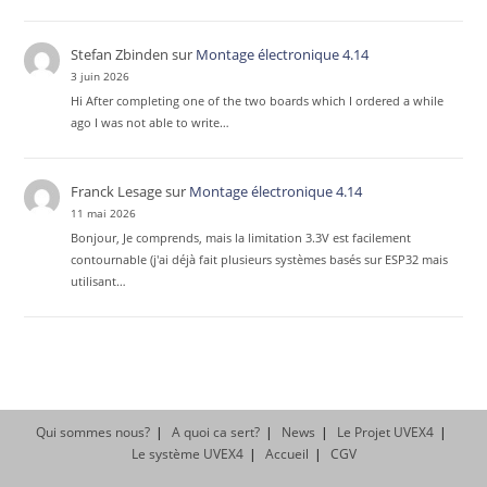
Stefan Zbinden
sur
Montage électronique 4.14
3 juin 2026
Hi After completing one of the two boards which I ordered a while
ago I was not able to write…
Franck Lesage
sur
Montage électronique 4.14
11 mai 2026
Bonjour, Je comprends, mais la limitation 3.3V est facilement
contournable (j'ai déjà fait plusieurs systèmes basés sur ESP32 mais
utilisant…
Qui sommes nous?
A quoi ca sert?
News
Le Projet UVEX4
Le système UVEX4
Accueil
CGV