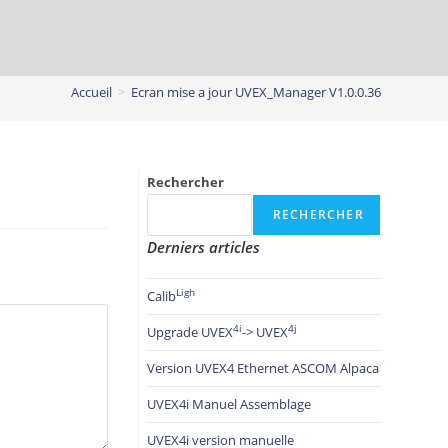
Accueil
>
Ecran mise a jour UVEX_Manager V1.0.0.36
Rechercher
RECHERCHER
Derniers articles
Ligh
Calib
4i
4j
Upgrade UVEX
-> UVEX
Version UVEX4 Ethernet ASCOM Alpaca
UVEX4i Manuel Assemblage
UVEX4i version manuelle