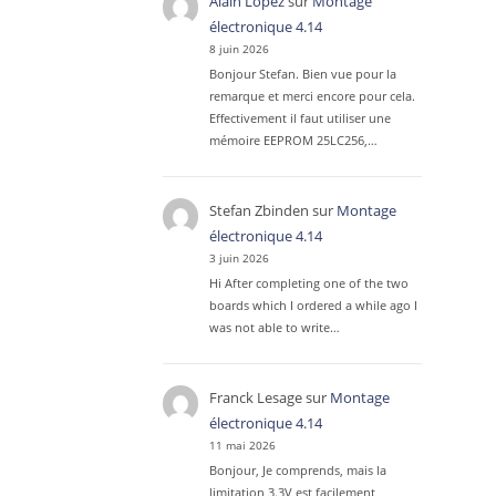
Alain Lopez
sur
Montage
électronique 4.14
8 juin 2026
Bonjour Stefan. Bien vue pour la
remarque et merci encore pour cela.
Effectivement il faut utiliser une
mémoire EEPROM 25LC256,…
Stefan Zbinden
sur
Montage
électronique 4.14
3 juin 2026
Hi After completing one of the two
boards which I ordered a while ago I
was not able to write…
Franck Lesage
sur
Montage
électronique 4.14
11 mai 2026
Bonjour, Je comprends, mais la
limitation 3.3V est facilement