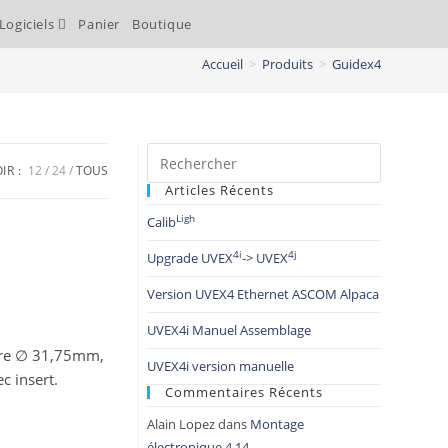
Logiciels
Panier
Boutique
Accueil
>
Produits
>
Guidex4
IR :
12
24
TOUS
Articles Récents
Ligh
Calib
4i
4j
Upgrade UVEX
-> UVEX
Version UVEX4 Ethernet ASCOM Alpaca
UVEX4i Manuel Assemblage
ltre ∅ 31,75mm,
UVEX4i version manuelle
c insert.
Commentaires Récents
Alain Lopez
dans
Montage
électronique 4.14