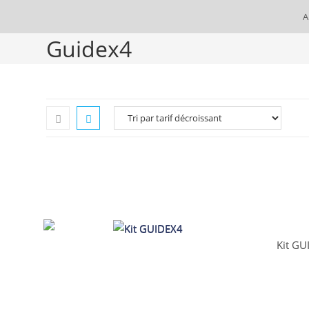
A
Guidex4
Kit GU