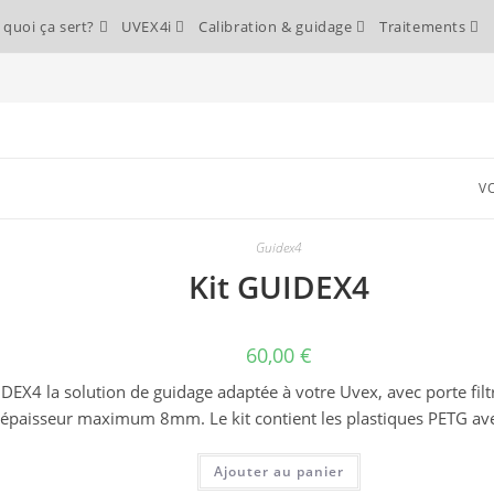
 quoi ça sert?
UVEX4i
Calibration & guidage
Traitements
VO
Guidex4
Kit GUIDEX4
60,00
€
IDEX4 la solution de guidage adaptée à votre Uvex, avec porte fi
épaisseur maximum 8mm. Le kit contient les plastiques PETG ave
Ajouter au panier