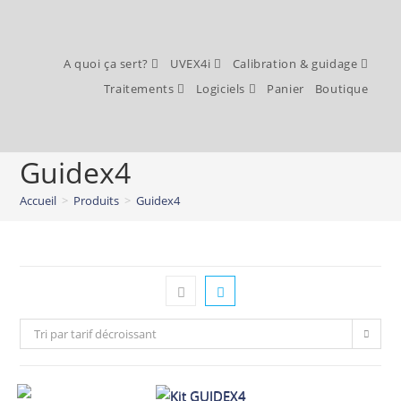
A quoi ça sert?
UVEX4i
Calibration & guidage
Traitements
Logiciels
Panier
Boutique
Guidex4
Accueil
>
Produits
>
Guidex4
Tri par tarif décroissant