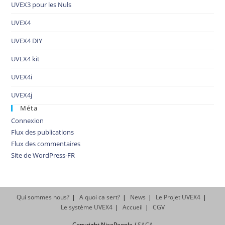
UVEX3 pour les Nuls
UVEX4
UVEX4 DIY
UVEX4 kit
UVEX4i
UVEX4j
Méta
Connexion
Flux des publications
Flux des commentaires
Site de WordPress-FR
Qui sommes nous?
A quoi ca sert?
News
Le Projet UVEX4
Le système UVEX4
Accueil
CGV
Copyright NicePeople /
SACA