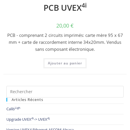
4i
PCB UVEX
20,00
€
PCB - comprenant 2 circuits imprimés: carte mère 95 x 67
mm + carte de raccordement interne 34x20mm. Vendus
sans composant électronique.
Ajouter au panier
Articles Récents
Ligh
Calib
4i
4j
Upgrade UVEX
-> UVEX
Version UVEX4 Ethernet ASCOM Alpaca