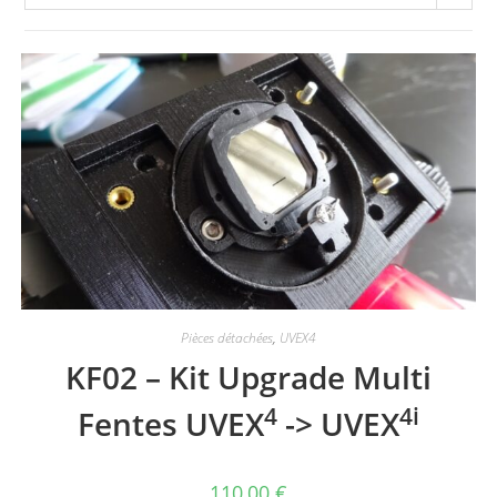
Pièces détachées
,
UVEX4
KF02 – Kit Upgrade Multi
4
4i
Fentes UVEX
-> UVEX
110,00
€