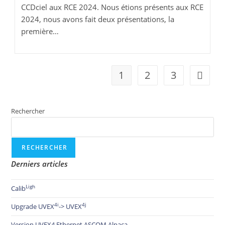
CCDciel aux RCE 2024. Nous étions présents aux RCE
2024, nous avons fait deux présentations, la
première…
1
2
3
Rechercher
RECHERCHER
Derniers articles
Ligh
Calib
4i
4j
Upgrade UVEX
-> UVEX
Version UVEX4 Ethernet ASCOM Alpaca