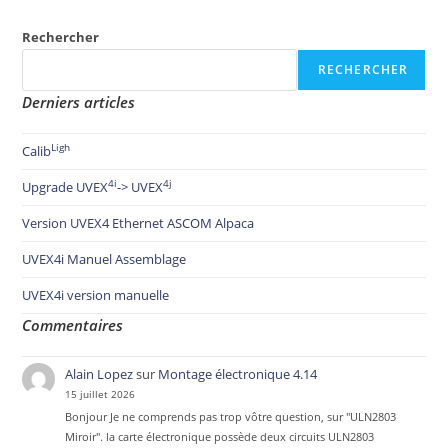
Rechercher
RECHERCHER
Derniers articles
Ligh
Calib
4i
4j
Upgrade UVEX
-> UVEX
Version UVEX4 Ethernet ASCOM Alpaca
UVEX4i Manuel Assemblage
UVEX4i version manuelle
Commentaires
Alain Lopez
sur
Montage électronique 4.14
15 juillet 2026
Bonjour Je ne comprends pas trop vôtre question, sur "ULN2803
Miroir". la carte électronique possède deux circuits ULN2803