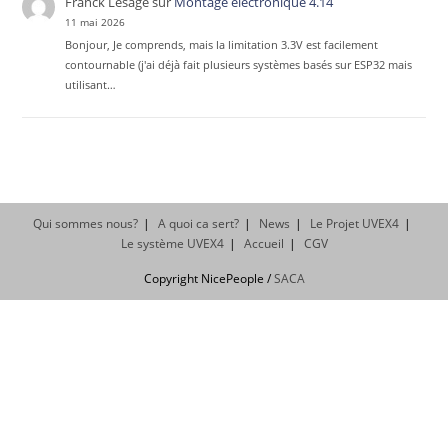
Franck Lesage
sur
Montage électronique 4.14
11 mai 2026
Bonjour, Je comprends, mais la limitation 3.3V est facilement
contournable (j'ai déjà fait plusieurs systèmes basés sur ESP32 mais
utilisant…
Qui sommes nous?
A quoi ca sert?
News
Le Projet UVEX4
Le système UVEX4
Accueil
CGV
Copyright NicePeople /
SACA